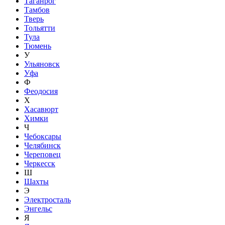
Таганрог
Тамбов
Тверь
Тольятти
Тула
Тюмень
У
Ульяновск
Уфа
Ф
Феодосия
Х
Хасавюрт
Химки
Ч
Чебоксары
Челябинск
Череповец
Черкесск
Ш
Шахты
Э
Электросталь
Энгельс
Я