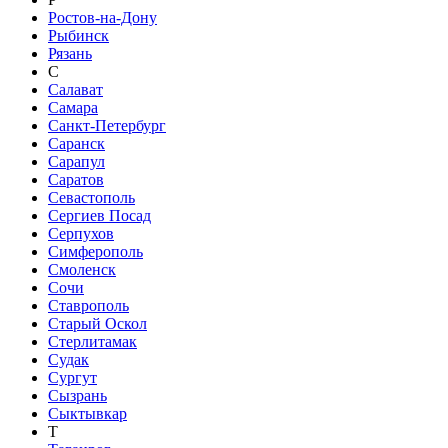
Ростов-на-Дону
Рыбинск
Рязань
С
Салават
Самара
Санкт-Петербург
Саранск
Сарапул
Саратов
Севастополь
Сергиев Посад
Серпухов
Симферополь
Смоленск
Сочи
Ставрополь
Старый Оскол
Стерлитамак
Судак
Сургут
Сызрань
Сыктывкар
Т