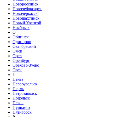
Новороссийск
Новочебоксарск
Новочеркасск
Новошахтинск
Новый Уренгой
Ноябрьск
О
Обнинск
Одинцово
Октябрьский
Омск
Орел
Оренбург
Орехово-Зуево
Орск
П
Пенза
Первоуральск
Пермь
Петрозаводск
Подольск
Псков
Пушкино
Пятигорск
Р