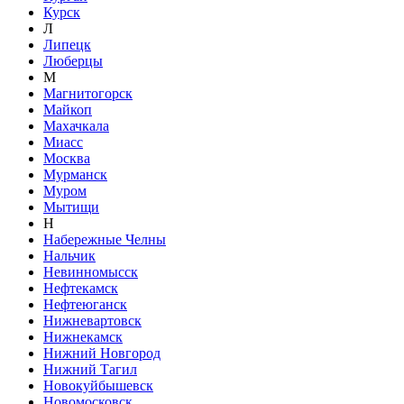
Курск
Л
Липецк
Люберцы
М
Магнитогорск
Майкоп
Махачкала
Миасс
Москва
Мурманск
Муром
Мытищи
Н
Набережные Челны
Нальчик
Невинномысск
Нефтекамск
Нефтеюганск
Нижневартовск
Нижнекамск
Нижний Новгород
Нижний Тагил
Новокуйбышевск
Новомосковск