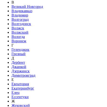
В
Великий Новгород
Владикавказ
Владимир
Волгоград
Волгодонск
Волжск
Волжский
Вологда
Воронеж
Г
Геленджик
Грозный
Д
Дербент
Джанкой
Дзержинск
Димитровград
Е
Евпатория
Екатеринбург
Елец
Ессентуки
Ж
Жуковский