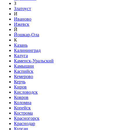
З
Златоуст
И
Иваново
Ижевск
Й
Йошкар-Ола
К
Казань
Калининград
Калуга
Каменск-Уральский
Камышин
Каспийск
Кемерово
Керчь
Киров
Кисловодск
Ковров
Коломна
Копейск
Кострома
Красногорск
Краснодар
Курган