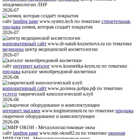
эпидемиологии ЛНР
2026-07
сайт
landing page
www.syntez.tech
по тематике
строительная
,
продажа
химия, которая создаёт покрытия
2026-07
корпоративный сайт
www.dr-natali-kuznetsova.ru
по тематике
медицина
центр медицинской косметологии
2026-07
сайт
интернет каталог
www.kosmetika-krym.ru
по тематике
продажа
каталог монобрендовой косметики
2026-06
корпоративный сайт
www.долина-добра.рф
по тематике
услуги
таврический кинологический клуб
2026-06
интернет магазин
www.torginstrument.ru
по тематике
продажа
сварочное оборудование и комплектующие
2026-06
сайт
landing page
www.mir-okon82.ru
по тематике
оконная
МИР ОКОН - Металлопластиковые окна