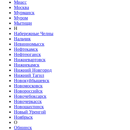
Миасс
Москва
Мурманск
Муром
Мытищи
Н
Набережные Челны
Нальчик
Невинномысск
Нефтекамск
Нефтеюганск
Нижневартовск
Нижнекамск
Нижний Новгород
Нижний Тагил
Новокуйбышевск
Новомосковск
Новороссийск
Новочебоксарск
Новочеркасск
Новошахтинск
Новый Уренгой
Ноябрьск
О
Обнинск