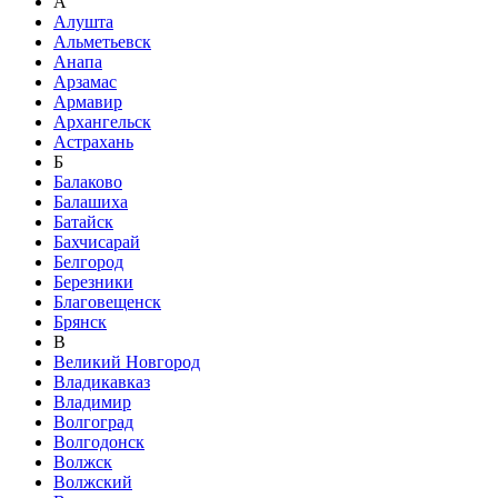
А
Алушта
Альметьевск
Анапа
Арзамас
Армавир
Архангельск
Астрахань
Б
Балаково
Балашиха
Батайск
Бахчисарай
Белгород
Березники
Благовещенск
Брянск
В
Великий Новгород
Владикавказ
Владимир
Волгоград
Волгодонск
Волжск
Волжский