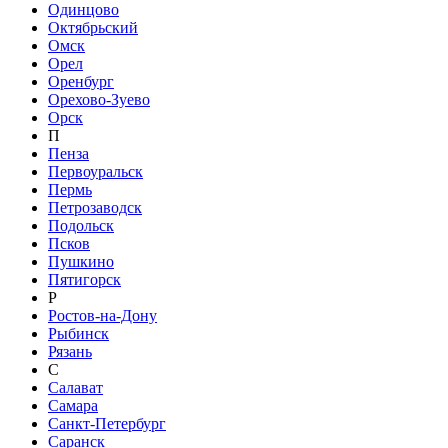
Одинцово
Октябрьский
Омск
Орел
Оренбург
Орехово-Зуево
Орск
П
Пенза
Первоуральск
Пермь
Петрозаводск
Подольск
Псков
Пушкино
Пятигорск
Р
Ростов-на-Дону
Рыбинск
Рязань
С
Салават
Самара
Санкт-Петербург
Саранск