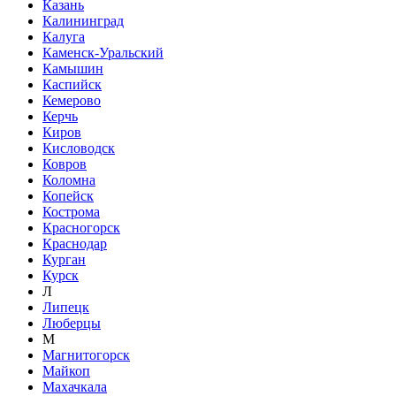
Казань
Калининград
Калуга
Каменск-Уральский
Камышин
Каспийск
Кемерово
Керчь
Киров
Кисловодск
Ковров
Коломна
Копейск
Кострома
Красногорск
Краснодар
Курган
Курск
Л
Липецк
Люберцы
М
Магнитогорск
Майкоп
Махачкала