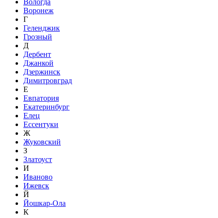
Вологда
Воронеж
Г
Геленджик
Грозный
Д
Дербент
Джанкой
Дзержинск
Димитровград
Е
Евпатория
Екатеринбург
Елец
Ессентуки
Ж
Жуковский
З
Златоуст
И
Иваново
Ижевск
Й
Йошкар-Ола
К