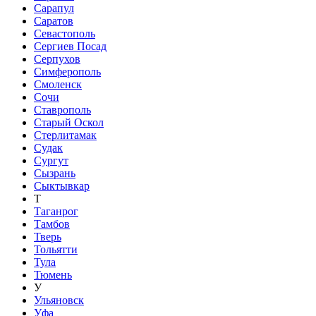
Сарапул
Саратов
Севастополь
Сергиев Посад
Серпухов
Симферополь
Смоленск
Сочи
Ставрополь
Старый Оскол
Стерлитамак
Судак
Сургут
Сызрань
Сыктывкар
Т
Таганрог
Тамбов
Тверь
Тольятти
Тула
Тюмень
У
Ульяновск
Уфа