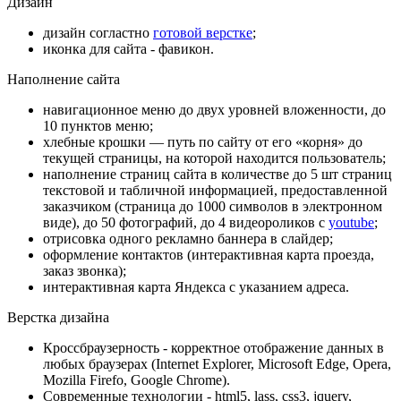
Дизайн
дизайн согластно
готовой верстке
;
иконка для сайта - фавикон.
Наполнение сайта
навигационное меню до двух уровней вложенности, до
10 пунктов меню;
хлебные крошки — путь по сайту от его «корня» до
текущей страницы, на которой находится пользователь;
наполнение страниц сайта в количестве до 5 шт
страниц
текстовой и табличной информацией, предоставленной
заказчиком (страница до 1000 символов в электронном
виде), до 50 фотографий, до 4 видеороликов с
youtube
;
отрисовка одного рекламно баннера в слайдер;
оформление контактов (интерактивная карта проезда,
заказ звонка);
интерактивная карта Яндекса с указанием адреса.
Верстка дизайна
Кроссбраузерность - корректное отображение данных в
любых браузерах (Internet Explorer, Microsoft Edge, Opera,
Mozilla Firefo, Google Chrome).
Современные технологии - html5, lass, css3, jquery,