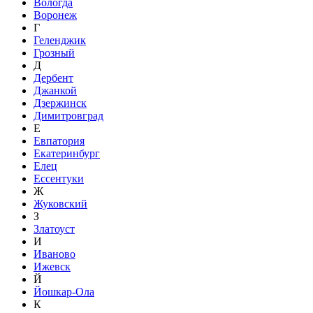
Вологда
Воронеж
Г
Геленджик
Грозный
Д
Дербент
Джанкой
Дзержинск
Димитровград
Е
Евпатория
Екатеринбург
Елец
Ессентуки
Ж
Жуковский
З
Златоуст
И
Иваново
Ижевск
Й
Йошкар-Ола
К