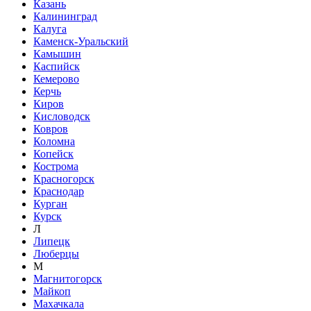
Казань
Калининград
Калуга
Каменск-Уральский
Камышин
Каспийск
Кемерово
Керчь
Киров
Кисловодск
Ковров
Коломна
Копейск
Кострома
Красногорск
Краснодар
Курган
Курск
Л
Липецк
Люберцы
М
Магнитогорск
Майкоп
Махачкала