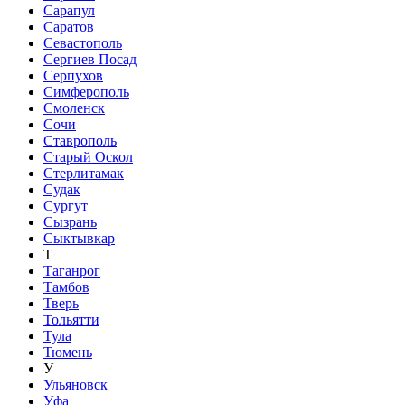
Сарапул
Саратов
Севастополь
Сергиев Посад
Серпухов
Симферополь
Смоленск
Сочи
Ставрополь
Старый Оскол
Стерлитамак
Судак
Сургут
Сызрань
Сыктывкар
Т
Таганрог
Тамбов
Тверь
Тольятти
Тула
Тюмень
У
Ульяновск
Уфа