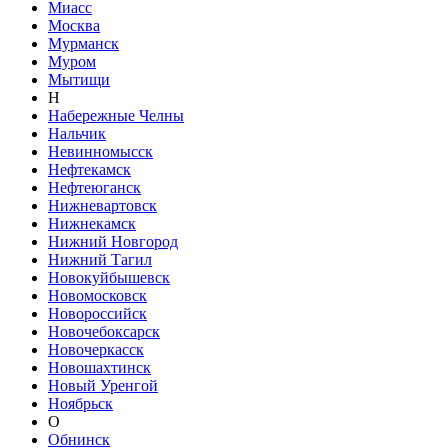
Миасс
Москва
Мурманск
Муром
Мытищи
Н
Набережные Челны
Нальчик
Невинномысск
Нефтекамск
Нефтеюганск
Нижневартовск
Нижнекамск
Нижний Новгород
Нижний Тагил
Новокуйбышевск
Новомосковск
Новороссийск
Новочебоксарск
Новочеркасск
Новошахтинск
Новый Уренгой
Ноябрьск
О
Обнинск