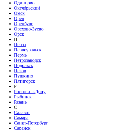
Одинцово
Октябрьский
Омск
Орел
Оренбург
Орехово-Зуево
Орск
П
Пенза
Первоуральск
Пермь
Петрозаводск
Подольск
Псков
Пушкино
Пятигорск
Р
Ростов-на-Дону
Рыбинск
Рязань
С
Салават
Самара
Санкт-Петербург
Саранск