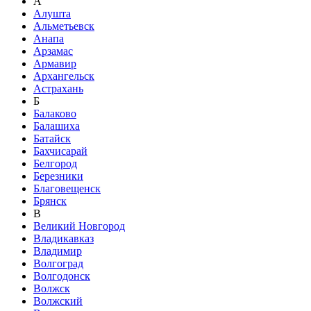
А
Алушта
Альметьевск
Анапа
Арзамас
Армавир
Архангельск
Астрахань
Б
Балаково
Балашиха
Батайск
Бахчисарай
Белгород
Березники
Благовещенск
Брянск
В
Великий Новгород
Владикавказ
Владимир
Волгоград
Волгодонск
Волжск
Волжский