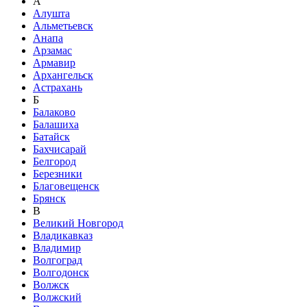
А
Алушта
Альметьевск
Анапа
Арзамас
Армавир
Архангельск
Астрахань
Б
Балаково
Балашиха
Батайск
Бахчисарай
Белгород
Березники
Благовещенск
Брянск
В
Великий Новгород
Владикавказ
Владимир
Волгоград
Волгодонск
Волжск
Волжский