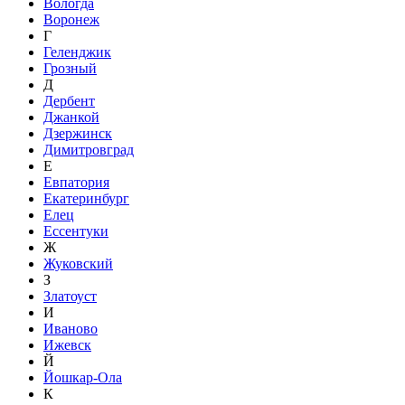
Вологда
Воронеж
Г
Геленджик
Грозный
Д
Дербент
Джанкой
Дзержинск
Димитровград
Е
Евпатория
Екатеринбург
Елец
Ессентуки
Ж
Жуковский
З
Златоуст
И
Иваново
Ижевск
Й
Йошкар-Ола
К