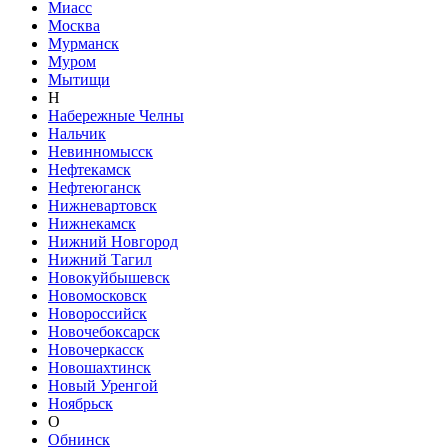
Миасс
Москва
Мурманск
Муром
Мытищи
Н
Набережные Челны
Нальчик
Невинномысск
Нефтекамск
Нефтеюганск
Нижневартовск
Нижнекамск
Нижний Новгород
Нижний Тагил
Новокуйбышевск
Новомосковск
Новороссийск
Новочебоксарск
Новочеркасск
Новошахтинск
Новый Уренгой
Ноябрьск
О
Обнинск