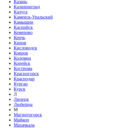
Казань
Калининград
Калуга
Каменск-Уральский
Камышин
Каспийск
Кемерово
Керчь
Киров
Кисловодск
Ковров
Коломна
Копейск
Кострома
Красногорск
Краснодар
Курган
Курск
Л
Липецк
Люберцы
М
Магнитогорск
Майкоп
Махачкала