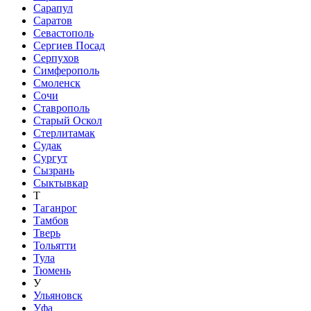
Сарапул
Саратов
Севастополь
Сергиев Посад
Серпухов
Симферополь
Смоленск
Сочи
Ставрополь
Старый Оскол
Стерлитамак
Судак
Сургут
Сызрань
Сыктывкар
Т
Таганрог
Тамбов
Тверь
Тольятти
Тула
Тюмень
У
Ульяновск
Уфа