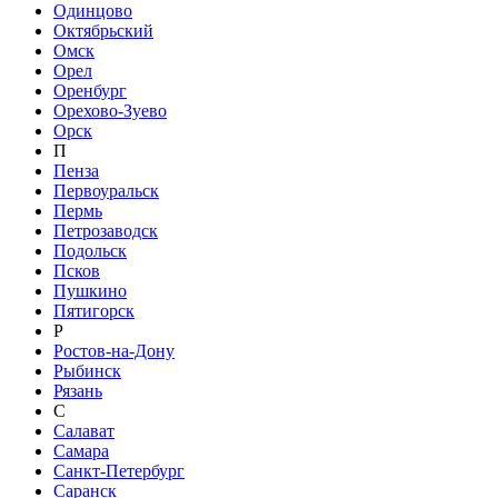
Одинцово
Октябрьский
Омск
Орел
Оренбург
Орехово-Зуево
Орск
П
Пенза
Первоуральск
Пермь
Петрозаводск
Подольск
Псков
Пушкино
Пятигорск
Р
Ростов-на-Дону
Рыбинск
Рязань
С
Салават
Самара
Санкт-Петербург
Саранск