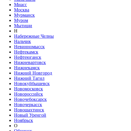
Миасс
Москва
Мурманск
Муром
Мытищи
Н
Набережные Челны
Нальчик
Невинномысск
Нефтекамск
Нефтеюганск
Нижневартовск
Нижнекамск
Нижний Новгород
Нижний Тагил
Новокуйбышевск
Новомосковск
Новороссийск
Новочебоксарск
Новочеркасск
Новошахтинск
Новый Уренгой
Ноябрьск
О
Обнинск