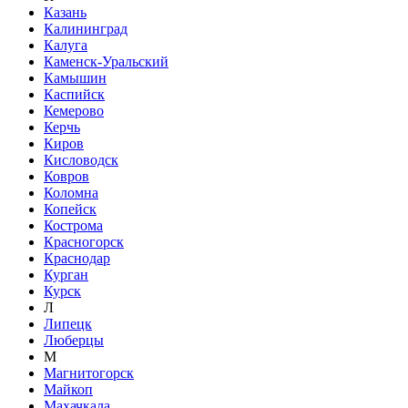
Казань
Калининград
Калуга
Каменск-Уральский
Камышин
Каспийск
Кемерово
Керчь
Киров
Кисловодск
Ковров
Коломна
Копейск
Кострома
Красногорск
Краснодар
Курган
Курск
Л
Липецк
Люберцы
М
Магнитогорск
Майкоп
Махачкала