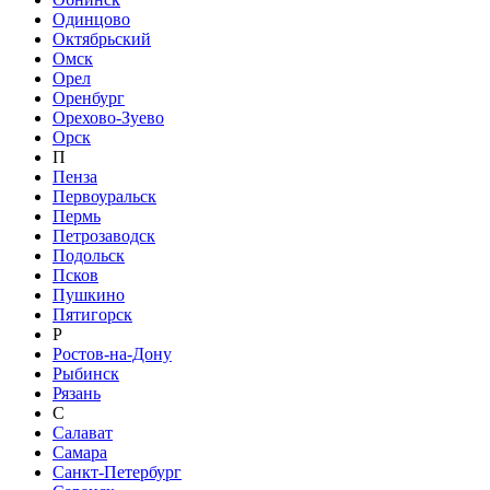
Одинцово
Октябрьский
Омск
Орел
Оренбург
Орехово-Зуево
Орск
П
Пенза
Первоуральск
Пермь
Петрозаводск
Подольск
Псков
Пушкино
Пятигорск
Р
Ростов-на-Дону
Рыбинск
Рязань
С
Салават
Самара
Санкт-Петербург