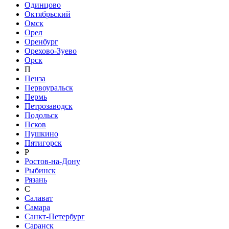
Одинцово
Октябрьский
Омск
Орел
Оренбург
Орехово-Зуево
Орск
П
Пенза
Первоуральск
Пермь
Петрозаводск
Подольск
Псков
Пушкино
Пятигорск
Р
Ростов-на-Дону
Рыбинск
Рязань
С
Салават
Самара
Санкт-Петербург
Саранск