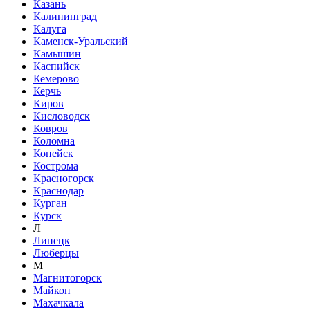
Казань
Калининград
Калуга
Каменск-Уральский
Камышин
Каспийск
Кемерово
Керчь
Киров
Кисловодск
Ковров
Коломна
Копейск
Кострома
Красногорск
Краснодар
Курган
Курск
Л
Липецк
Люберцы
М
Магнитогорск
Майкоп
Махачкала