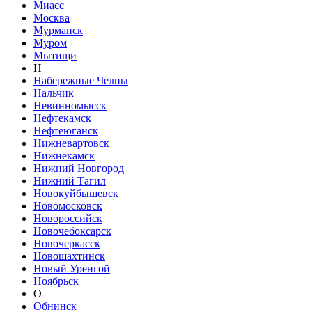
Миасс
Москва
Мурманск
Муром
Мытищи
Н
Набережные Челны
Нальчик
Невинномысск
Нефтекамск
Нефтеюганск
Нижневартовск
Нижнекамск
Нижний Новгород
Нижний Тагил
Новокуйбышевск
Новомосковск
Новороссийск
Новочебоксарск
Новочеркасск
Новошахтинск
Новый Уренгой
Ноябрьск
О
Обнинск