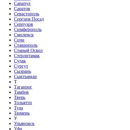
Сарапул
Саратов
Севастополь
Сергиев Посад
Серпухов
Симферополь
Смоленск
Сочи
Ставрополь
Старый Оскол
Стерлитамак
Судак
Сургут
Сызрань
Сыктывкар
Т
Таганрог
Тамбов
Тверь
Тольятти
Тула
Тюмень
У
Ульяновск
Уфа