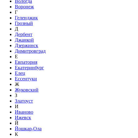
Вологда
Воронеж
Г
Геленджик
Грозный
Д
Дербент
Джанкой
Дзержинск
Димитровград
Е
Евпатория
Екатеринбург
Елец
Ессентуки
Ж
Жуковский
З
Златоуст
И
Иваново
Ижевск
Й
Йошкар-Ола
К