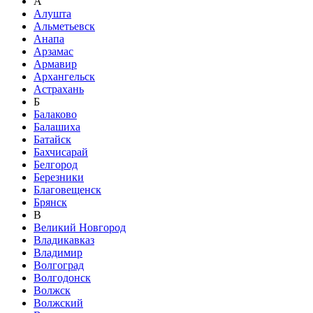
А
Алушта
Альметьевск
Анапа
Арзамас
Армавир
Архангельск
Астрахань
Б
Балаково
Балашиха
Батайск
Бахчисарай
Белгород
Березники
Благовещенск
Брянск
В
Великий Новгород
Владикавказ
Владимир
Волгоград
Волгодонск
Волжск
Волжский