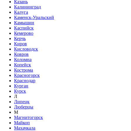
Казань
Калининград
Калуга
Каменск-Уральский
Камышин
Каспийск
Кемерово
Керчь
Киров
Кисловодск
Ковров
Коломна
Копейск
Кострома
Красногорск
Краснодар
Курган
Курск
Л
Липецк
Люберцы
М
Магнитогорск
Майкоп
Махачкала