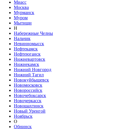
Миасс
Москва
Мурманск
Муром
Мытищи
Н
Набережные Челны
Нальчик
Невинномысск
Нефтекамск
Нефтеюганск
Нижневартовск
Нижнекамск
Нижний Новгород
Нижний Тагил
Новокуйбышевск
Новомосковск
Новороссийск
Новочебоксарск
Новочеркасск
Новошахтинск
Новый Уренгой
Ноябрьск
О
Обнинск