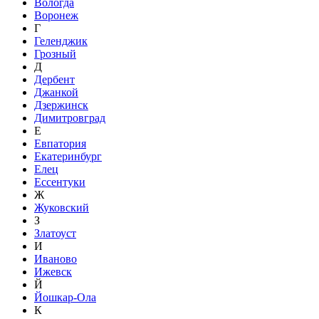
Вологда
Воронеж
Г
Геленджик
Грозный
Д
Дербент
Джанкой
Дзержинск
Димитровград
Е
Евпатория
Екатеринбург
Елец
Ессентуки
Ж
Жуковский
З
Златоуст
И
Иваново
Ижевск
Й
Йошкар-Ола
К