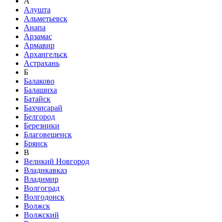
А
Алушта
Альметьевск
Анапа
Арзамас
Армавир
Архангельск
Астрахань
Б
Балаково
Балашиха
Батайск
Бахчисарай
Белгород
Березники
Благовещенск
Брянск
В
Великий Новгород
Владикавказ
Владимир
Волгоград
Волгодонск
Волжск
Волжский