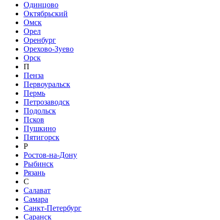
Одинцово
Октябрьский
Омск
Орел
Оренбург
Орехово-Зуево
Орск
П
Пенза
Первоуральск
Пермь
Петрозаводск
Подольск
Псков
Пушкино
Пятигорск
Р
Ростов-на-Дону
Рыбинск
Рязань
С
Салават
Самара
Санкт-Петербург
Саранск