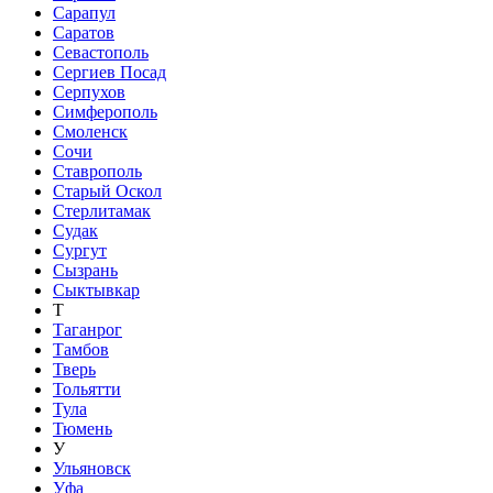
Сарапул
Саратов
Севастополь
Сергиев Посад
Серпухов
Симферополь
Смоленск
Сочи
Ставрополь
Старый Оскол
Стерлитамак
Судак
Сургут
Сызрань
Сыктывкар
Т
Таганрог
Тамбов
Тверь
Тольятти
Тула
Тюмень
У
Ульяновск
Уфа